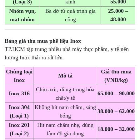
(Loại 3)
kính
55.000
Nhôm vụn,
Ba dớ từ quá trình gia
25.000 –
mạt nhôm
công
48.000
Bảng giá
thu mua phế liệu Inox
TP.HCM tập trung nhiều nhà máy thực phẩm, y tế nên
lượng Inox thải ra rất lớn.
Chủng loại
Giá thu mua
Mô tả
Inox
(VNĐ/kg)
Chịu axit, dùng trong hóa
Inox 316
65.000 – 90.000
chất/y tế
Inox 304
Không hít nam châm, sáng
38.000 – 62.000
(Loại 1)
bóng
Inox 201
Hít nam châm nhẹ, dùng
18.000 – 32.000
(Loại 2)
làm đồ gia dụng