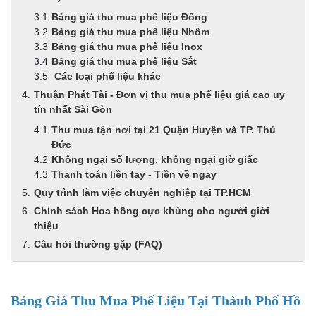
Bảng giá thu mua phế liệu Đồng
Bảng giá thu mua phế liệu Nhôm
Bảng giá thu mua phế liệu Inox
Bảng giá thu mua phế liệu Sắt
Các loại phế liệu khác
Thuận Phát Tài - Đơn vị thu mua phế liệu giá cao uy
tín nhất Sài Gòn
Thu mua tận nơi tại 21 Quận Huyện và TP. Thủ
Đức
Không ngại số lượng, không ngại giờ giấc
Thanh toán liền tay - Tiền về ngay
Quy trình làm việc chuyên nghiệp tại TP.HCM
Chính sách Hoa hồng cực khủng cho người giới
thiệu
Câu hỏi thường gặp (FAQ)
Bảng Giá Thu Mua Phế Liệu Tại Thành Phố Hồ