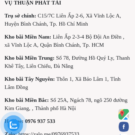
VỤ THUẬN PHÁT TÀI
Trụ sở chính:
C15/7C Liên Ấp 2-6, Xã Vĩnh Lộc A,
Huyện Bình Chánh, Tp. Hồ Chí Minh
Kho bãi Miền Nam:
Liên Ấp 2-3-4 Bộ Đội An Điền ,
xã Vĩnh Lộc A, Quận Bình Chánh, Tp. HCM
Kho bãi Miền Trung:
Số 78, Đường Hồ Quý Ly, Thanh
Khê Tây, Liên Chiểu, Đà Nẵng
Kho bãi Tây Nguyên:
Thôn 1, Xã Bảo Lâm 1, Tỉnh
Lâm Đồng
Kho bãi Miền Bắc:
Số 25A, Ngách 78, ngõ 250 đường
Kim Giang, , Thành phố Hà Nội
Hotline:
0976 937 533
Zalo:
https://zalo.me/0976937533