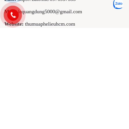
Mail:
lequangdung5000@gmail.com
Website:
thumuaphelieuhcm.com
BẢN ĐỒ