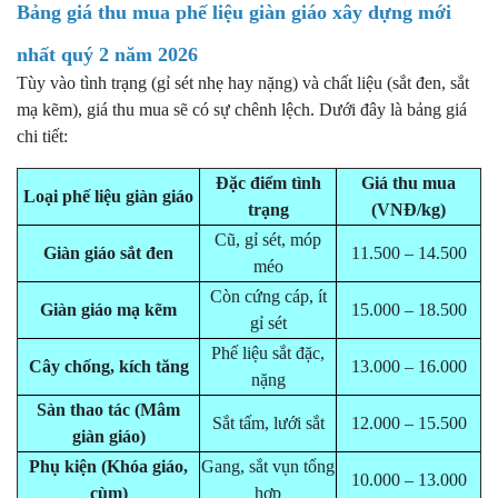
Bảng giá thu mua phế liệu giàn giáo xây dựng mới
nhất quý 2 năm 2026
Tùy vào tình trạng (gỉ sét nhẹ hay nặng) và chất liệu (sắt đen, sắt
mạ kẽm), giá thu mua sẽ có sự chênh lệch. Dưới đây là bảng giá
chi tiết:
Đặc điểm tình
Giá thu mua
Loại phế liệu giàn giáo
trạng
(VNĐ/kg)
Cũ, gỉ sét, móp
Giàn giáo sắt đen
11.500 – 14.500
méo
Còn cứng cáp, ít
Giàn giáo mạ kẽm
15.000 – 18.500
gỉ sét
Phế liệu sắt đặc,
Cây chống, kích tăng
13.000 – 16.000
nặng
Sàn thao tác (Mâm
Sắt tấm, lưới sắt
12.000 – 15.500
giàn giáo)
Phụ kiện (Khóa giáo,
Gang, sắt vụn tổng
10.000 – 13.000
cùm)
hợp