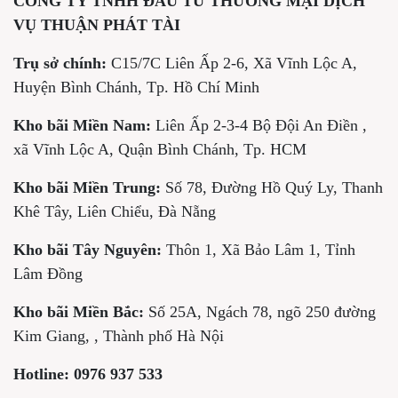
CÔNG TY TNHH ĐẦU TƯ THƯƠNG MẠI DỊCH
VỤ THUẬN PHÁT TÀI
Trụ sở chính:
C15/7C Liên Ấp 2-6, Xã Vĩnh Lộc A,
Huyện Bình Chánh, Tp. Hồ Chí Minh
Kho bãi Miền Nam:
Liên Ấp 2-3-4 Bộ Đội An Điền ,
xã Vĩnh Lộc A, Quận Bình Chánh, Tp. HCM
Kho bãi Miền Trung:
Số 78, Đường Hồ Quý Ly, Thanh
Khê Tây, Liên Chiểu, Đà Nẵng
Kho bãi Tây Nguyên:
Thôn 1, Xã Bảo Lâm 1, Tỉnh
Lâm Đồng
Kho bãi Miền Bắc:
Số 25A, Ngách 78, ngõ 250 đường
Kim Giang, , Thành phố Hà Nội
Hotline:
0976 937 533