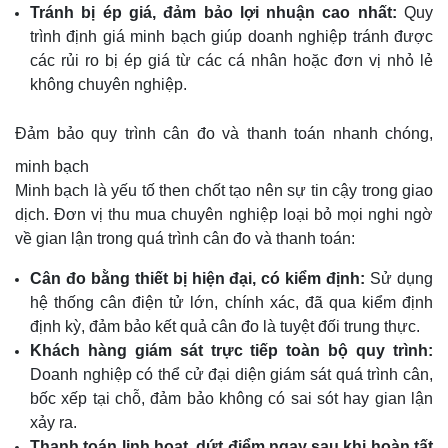
Tránh bị ép giá, đảm bảo lợi nhuận cao nhất:
Quy
trình định giá minh bạch giúp doanh nghiệp tránh được
các rủi ro bị ép giá từ các cá nhân hoặc đơn vị nhỏ lẻ
không chuyên nghiệp.
Đảm bảo quy trình cân đo và thanh toán nhanh chóng,
minh bạch
Minh bạch là yếu tố then chốt tạo nên sự tin cậy trong giao
dịch. Đơn vị thu mua chuyên nghiệp loại bỏ mọi nghi ngờ
về gian lận trong quá trình cân đo và thanh toán:
Cân đo bằng thiết bị hiện đại, có kiểm định:
Sử dụng
hệ thống cân điện tử lớn, chính xác, đã qua kiểm định
định kỳ, đảm bảo kết quả cân đo là tuyệt đối trung thực.
Khách hàng giám sát trực tiếp toàn bộ quy trình:
Doanh nghiệp có thể cử đại diện giám sát quá trình cân,
bốc xếp tại chỗ, đảm bảo không có sai sót hay gian lận
xảy ra.
Thanh toán linh hoạt, dứt điểm ngay sau khi hoàn tất