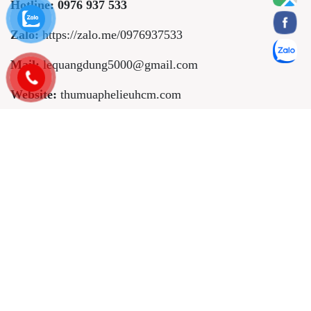
Hotline:
0976 937 533
Zalo:
https://zalo.me/0976937533
Mail:
lequangdung5000@gmail.com
Website:
thumuaphelieuhcm.com
BẢN ĐỒ