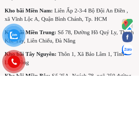
Kho bãi Miền Nam:
Liên Ấp 2-3-4 Bộ Đội An Điền ,
xã Vĩnh Lộc A, Quận Bình Chánh, Tp. HCM
Kho bãi Miền Trung:
Số 78, Đường Hồ Quý Ly, Thanh
Khê Tây, Liên Chiểu, Đà Nẵng
Kho bãi Tây Nguyên:
Thôn 1, Xã Bảo Lâm 1, Tỉnh
Lâm Đồng
Kho bãi Miền Bắc:
Số 25A, Ngách 78, ngõ 250 đường
Kim Giang, , Thành phố Hà Nội
Hotline:
0976 937 533
Zalo:
https://zalo.me/0976937533
Mail:
lequangdung5000@gmail.com
Website:
thumuaphelieuhcm.com