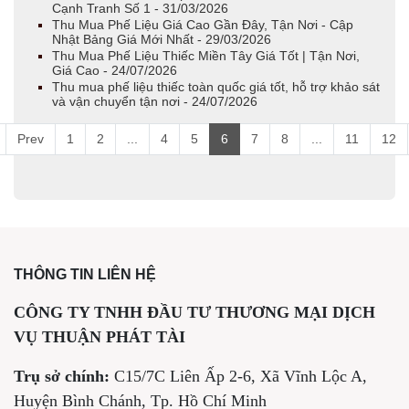
Cạnh Tranh Số 1 - 31/03/2026
Thu Mua Phế Liệu Giá Cao Gần Đây, Tận Nơi - Cập
Nhật Bảng Giá Mới Nhất - 29/03/2026
Thu Mua Phế Liệu Thiếc Miền Tây Giá Tốt | Tận Nơi,
Giá Cao - 24/07/2026
Thu mua phế liệu thiếc toàn quốc giá tốt, hỗ trợ khảo sát
và vận chuyển tận nơi - 24/07/2026
Prev
1
2
...
4
5
6
7
8
...
11
12
THÔNG TIN LIÊN HỆ
CÔNG TY TNHH ĐẦU TƯ THƯƠNG MẠI DỊCH
VỤ THUẬN PHÁT TÀI
Trụ sở chính:
C15/7C Liên Ấp 2-6, Xã Vĩnh Lộc A,
Huyện Bình Chánh, Tp. Hồ Chí Minh