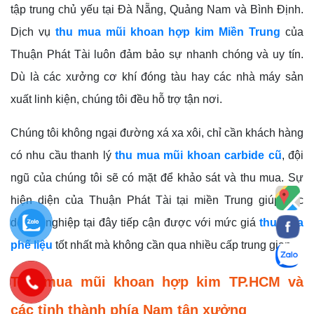
tập trung chủ yếu tại Đà Nẵng, Quảng Nam và Bình Định.
Dịch vụ
thu mua mũi khoan hợp kim Miền Trung
của
Thuận Phát Tài luôn đảm bảo sự nhanh chóng và uy tín.
Dù là các xưởng cơ khí đóng tàu hay các nhà máy sản
xuất linh kiện, chúng tôi đều hỗ trợ tận nơi.
Chúng tôi không ngại đường xá xa xôi, chỉ cần khách hàng
có nhu cầu thanh lý
thu mua mũi khoan carbide cũ
, đội
ngũ của chúng tôi sẽ có mặt để khảo sát và thu mua. Sự
hiện diện của Thuận Phát Tài tại miền Trung giúp các
doanh nghiệp tại đây tiếp cận được với mức giá
thu mua
phế liệu
tốt nhất mà không cần qua nhiều cấp trung gian.
Thu mua mũi khoan hợp kim TP.HCM và
các tỉnh thành phía Nam tận xưởng