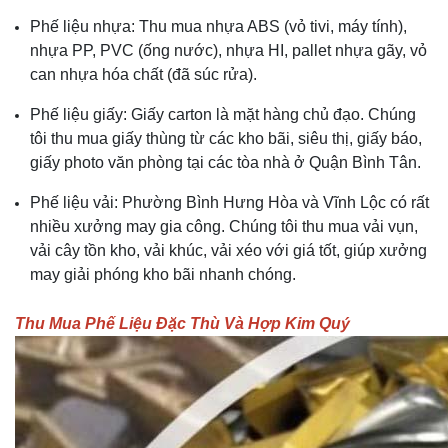
Phế liệu nhựa: Thu mua nhựa ABS (vỏ tivi, máy tính),
nhựa PP, PVC (ống nước), nhựa HI, pallet nhựa gãy, vỏ
can nhựa hóa chất (đã súc rửa).
Phế liệu giấy: Giấy carton là mặt hàng chủ đạo. Chúng
tôi thu mua giấy thùng từ các kho bãi, siêu thị, giấy báo,
giấy photo văn phòng tại các tòa nhà ở Quận Bình Tân.
Phế liệu vải: Phường Bình Hưng Hòa và Vĩnh Lộc có rất
nhiều xưởng may gia công. Chúng tôi thu mua vải vụn,
vải cây tồn kho, vải khúc, vải xéo với giá tốt, giúp xưởng
may giải phóng kho bãi nhanh chóng.
Thu Mua Phế Liệu Đặc Thù Và Hợp Kim Quý