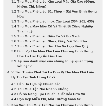
Thu Mua Phế Liệu Kim Loại Màu Giá Cao (Đồng,
Nhôm, Chì, Niken)
Thu Mua Phế Liệu Sắt Thép – Sắt Vụn Bình Hưng
Hòa
Thu Mua Phế Liệu Inox Các Loại (304, 201, 430)
Thu Mua Máy Móc Cũ Và Thiết Bị Công Nghiệp
Thanh Lý
Thu Mua Phế Liệu Điện Tử Và Bo Mạch
Thu Mua Phế Liệu Nhựa, Giấy, Vải Tồn Kho
Thu Mua Phế Liệu Đặc Thù Và Hợp Kim Quý
Dịch Vụ Thu Mua Phế Liệu Phường Bình Hưng
Hòa Từ Các Dự Án Giải Tỏa
Tại sao danh mục của chúng tôi lại quan trọng
với bạn?
Vì Sao Thuận Phát Tài Là Đơn Vị Thu Mua Phế Liệu
Uy Tín Tại Bình Hưng Hòa?
Cân Đo Cực Kỳ Chuẩn Xác
Thu Mua Tận Nơi Nhanh Chóng
Hồ Sơ Năng Lực Chuẩn, Xuất Hóa Đơn VAT
Dọn Dẹp Miễn Phí, Môi Trường Sạch Sẽ
Khu Vực Thu Mua Tận Nơi Tại Phường Bình Hưng