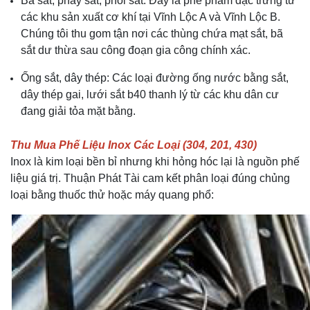
Bã sắt, phay sắt, phôi sắt: Đây là phế phẩm đặc trưng từ
các khu sản xuất cơ khí tại Vĩnh Lộc A và Vĩnh Lộc B.
Chúng tôi thu gom tận nơi các thùng chứa mạt sắt, bã
sắt dư thừa sau công đoạn gia công chính xác.
Ống sắt, dây thép: Các loại đường ống nước bằng sắt,
dây thép gai, lưới sắt b40 thanh lý từ các khu dân cư
đang giải tỏa mặt bằng.
Thu Mua Phế Liệu Inox Các Loại (304, 201, 430)
Inox là kim loại bền bỉ nhưng khi hỏng hóc lại là nguồn phế
liệu giá trị. Thuận Phát Tài cam kết phân loại đúng chủng
loại bằng thuốc thử hoặc máy quang phổ: