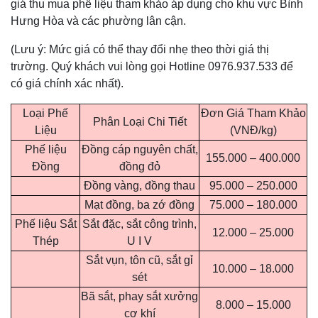
giá thu mua phế liệu tham khảo áp dụng cho khu vực Bình
Hưng Hòa và các phường lân cận.
(Lưu ý: Mức giá có thể thay đổi nhẹ theo thời giá thị
trường. Quý khách vui lòng gọi Hotline 0976.937.533 để
có giá chính xác nhất).
Loại Phế
Đơn Giá Tham Khảo
Phân Loại Chi Tiết
Liệu
(VNĐ/kg)
Phế liệu
Đồng cáp nguyên chất,
155.000 – 400.000
Đồng
đồng đỏ
Đồng vàng, đồng thau
95.000 – 250.000
Mạt đồng, ba zớ đồng
75.000 – 180.000
Phế liệu Sắt
Sắt đặc, sắt công trình,
12.000 – 25.000
Thép
U I V
Sắt vụn, tôn cũ, sắt gỉ
10.000 – 18.000
sét
Bã sắt, phay sắt xưởng
8.000 – 15.000
cơ khí