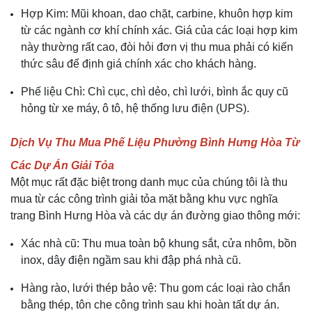
Hợp Kim: Mũi khoan, dao chặt, carbine, khuôn hợp kim
từ các ngành cơ khí chính xác. Giá của các loại hợp kim
này thường rất cao, đòi hỏi đơn vị thu mua phải có kiến
thức sâu để định giá chính xác cho khách hàng.
Phế liệu Chì: Chì cục, chì dẻo, chì lưới, bình ắc quy cũ
hỏng từ xe máy, ô tô, hệ thống lưu điện (UPS).
Dịch Vụ Thu Mua Phế Liệu Phường Bình Hưng Hòa Từ
Các Dự Án Giải Tỏa
Một mục rất đặc biệt trong danh mục của chúng tôi là thu
mua từ các công trình giải tỏa mặt bằng khu vực nghĩa
trang Bình Hưng Hòa và các dự án đường giao thông mới:
Xác nhà cũ: Thu mua toàn bộ khung sắt, cửa nhôm, bồn
inox, dây điện ngầm sau khi đập phá nhà cũ.
Hàng rào, lưới thép bảo vệ: Thu gom các loại rào chắn
bằng thép, tôn che công trình sau khi hoàn tất dự án.