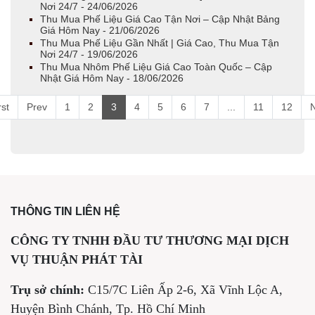
Nơi 24/7 - 24/06/2026
Thu Mua Phế Liệu Giá Cao Tận Nơi – Cập Nhật Bảng
Giá Hôm Nay - 21/06/2026
Thu Mua Phế Liệu Gần Nhất | Giá Cao, Thu Mua Tận
Nơi 24/7 - 19/06/2026
Thu Mua Nhôm Phế Liệu Giá Cao Toàn Quốc – Cập
Nhật Giá Hôm Nay - 18/06/2026
rst
Prev
1
2
3
4
5
6
7
...
11
12
N
THÔNG TIN LIÊN HỆ
CÔNG TY TNHH ĐẦU TƯ THƯƠNG MẠI DỊCH
VỤ THUẬN PHÁT TÀI
Trụ sở chính:
C15/7C Liên Ấp 2-6, Xã Vĩnh Lộc A,
Huyện Bình Chánh, Tp. Hồ Chí Minh