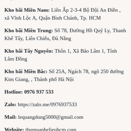
Kho bãi Miền Nam:
Liên Ấp 2-3-4 Bộ Đội An Điền ,
xã Vĩnh Lộc A, Quận Bình Chánh, Tp. HCM
Kho bãi Miền Trung:
Số 78, Đường Hồ Quý Ly, Thanh
Khê Tây, Liên Chiểu, Đà Nẵng
Kho bãi Tây Nguyên:
Thôn 1, Xã Bảo Lâm 1, Tỉnh
Lâm Đồng
Kho bãi Miền Bắc:
Số 25A, Ngách 78, ngõ 250 đường
Kim Giang, , Thành phố Hà Nội
Hotline:
0976 937 533
Zalo:
https://zalo.me/0976937533
Mail:
lequangdung5000@gmail.com
Website:
thumuaphelieuhcm.com