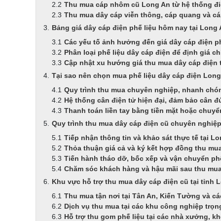
Thu mua cáp nhôm cũ Long An từ hệ thống đi
Thu mua dây cáp viễn thông, cáp quang và cá
Bảng giá dây cáp điện phế liệu hôm nay tại Long
Các yếu tố ảnh hưởng đến giá dây cáp điện p
Phân loại phế liệu dây cáp điện để định giá c
Cập nhật xu hướng giá thu mua dây cáp điện t
Tại sao nên chọn mua phế liệu dây cáp điện Long
Quy trình thu mua chuyên nghiệp, nhanh chón
Hệ thống cân điện tử hiện đại, đảm bảo cân 
Thanh toán liền tay bằng tiền mặt hoặc chuy
Quy trình thu mua dây cáp điện cũ chuyên nghiệp
Tiếp nhận thông tin và khảo sát thực tế tại L
Thỏa thuận giá cả và ký kết hợp đồng thu mu
Tiến hành tháo dỡ, bốc xếp và vận chuyển phế
Chăm sóc khách hàng và hậu mãi sau thu mu
Khu vực hỗ trợ thu mua dây cáp điện cũ tại tỉnh 
Thu mua tận nơi tại Tân An, Kiến Tường và cá
Dịch vụ thu mua tại các khu công nghiệp trọ
Hỗ trợ thu gom phế liệu tại các nhà xưởng, k