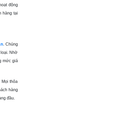
 hoạt động
h hàng tại
An
. Chúng
 loại. Nhờ
ng mức giá
. Mọi thỏa
Khách hàng
àng đầu.