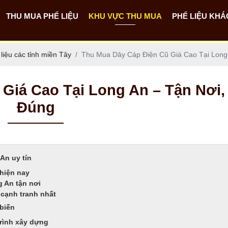
THU MUA PHẾ LIỆU
KHU VỰC THU MUA
PHẾ LIỆU KHÁ
Thu mua phế liệu dây cáp điện
Thu mua phế liệu các tỉnh miền Nam
Thu mua phế liệu các tỉnh miền Tây
Thu mua phế liệu các tỉnh Miền Trung
Thu mua phế liệu các tỉnh miền Bắc
Thu mua phế liệu nhà xưởng - công trình
Thu mua phế liệu máy móc cũ
Phế liệu pin năng lượng mặt trời
iệu các tỉnh miền Tây
Thu Mua Dây Cáp Điện Cũ Giá Cao Tại Long
Giá Cao Tại Long An – Tận Nơi,
Đúng
An uy tín
 hiện nay
g An tận nơi
 cạnh tranh nhất
 biến
rình xây dựng