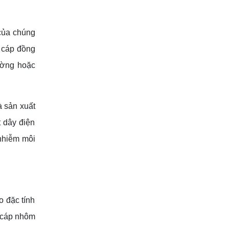
ủa chúng
à cáp đồng
tường hoặc
à sản xuất
t dây điện
 nhiễm môi
o đặc tính
n cáp nhôm