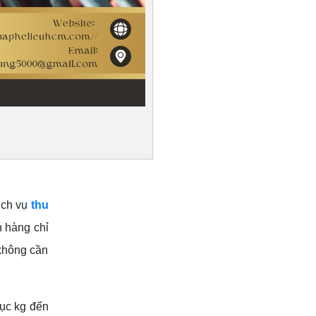
ịch vụ
thu
h hàng chỉ
 không cần
hục kg đến