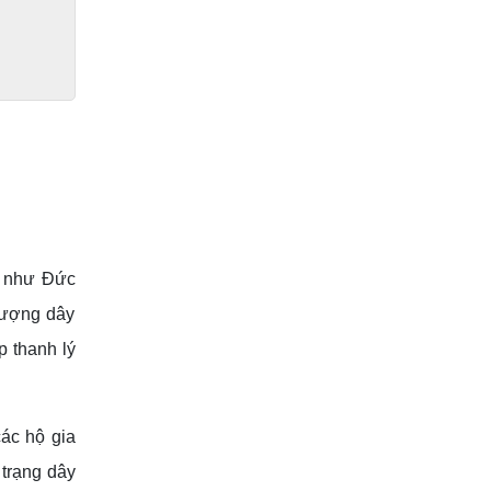
p như Đức
lượng dây
p thanh lý
ác hộ gia
 trạng dây