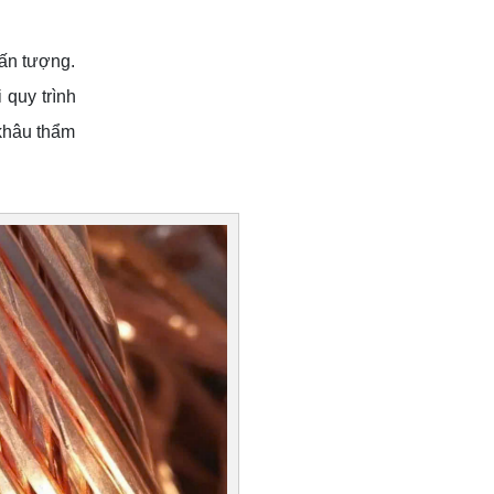
ấn tượng.
 quy trình
 khâu thẩm