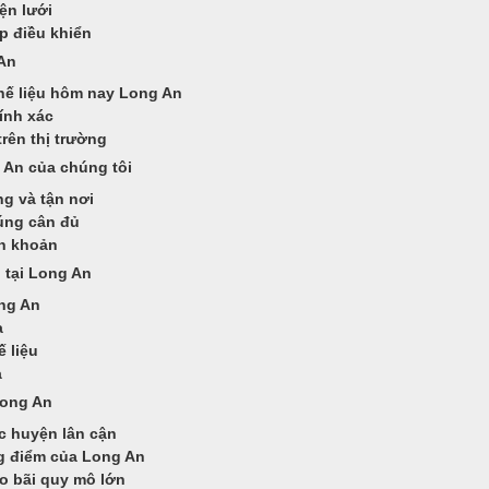
ện lưới
p điều khiển
 An
hế liệu hôm nay Long An
hính xác
rên thị trường
 An của chúng tôi
g và tận nơi
đúng cân đủ
ển khoản
 tại Long An
ong An
a
 liệu
a
Long An
c huyện lân cận
ng điểm của Long An
ho bãi quy mô lớn