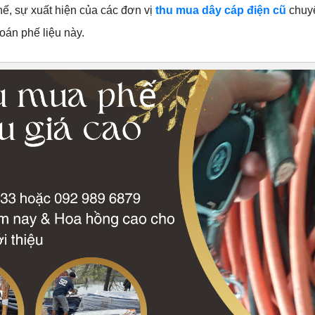
 thế, sự xuất hiện của các đơn vị
thu mua dây cáp điện cũ
chuy
toán phế liệu này.