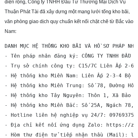
diện rộng, Công ty TNHH Đầu Tư Thương Mại Dịch Vụ
Thuận Phát Tài đã xây dựng một mạng lưới tổng kho bãi,
văn phòng giao dịch quy chuẩn kết nối chặt chẽ từ Bắc vào
Nam:
DANH MỤC HỆ THỐNG KHO BÃI VÀ HỒ SƠ PHÁP NHÂN
- Tên pháp nhân đăng ký: CÔNG TY TNHH ĐẦU T
- Trụ sở chính công ty: C15/7C Liên Ấp 2-6,
- Hệ thống kho Miền Nam: Liên Ấp 2-3-4 Bộ Đ
- Hệ thống kho Miền Trung: Số 78, Đường Hồ 
- Hệ thống kho Tây Nguyên: Thôn 1, Xã Bảo L
- Hệ thống kho Miền Bắc: Số 25A, Ngách 78, 
- Hotline liên hệ nghiệp vụ 24/7: 0976937533
- Địa chỉ kết nối ứng dụng Zalo: https://zal
- Hòm thư điện tử tiếp nhận thầu (Mail): le