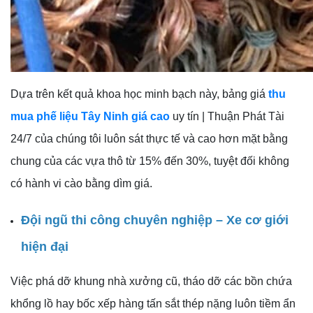
Dựa trên kết quả khoa học minh bạch này, bảng giá
thu
mua phế liệu Tây Ninh giá cao
uy tín | Thuận Phát Tài
24/7 của chúng tôi luôn sát thực tế và cao hơn mặt bằng
chung của các vựa thô từ 15% đến 30%, tuyệt đối không
có hành vi cào bằng dìm giá.
Đội ngũ thi công chuyên nghiệp – Xe cơ giới
hiện đại
Việc phá dỡ khung nhà xưởng cũ, tháo dỡ các bồn chứa
khổng lồ hay bốc xếp hàng tấn sắt thép nặng luôn tiềm ẩn