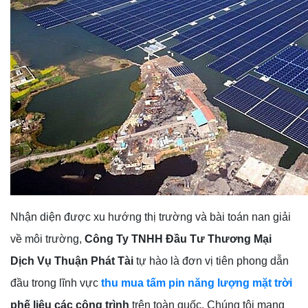
Nhận diện được xu hướng thị trường và bài toán nan giải
về môi trường,
Công Ty TNHH Đầu Tư Thương Mại
Dịch Vụ Thuận Phát Tài
tự hào là đơn vị tiên phong dẫn
đầu trong lĩnh vực
thu mua tấm pin năng lượng mặt trời
phế liệu các công trình
trên toàn quốc. Chúng tôi mang