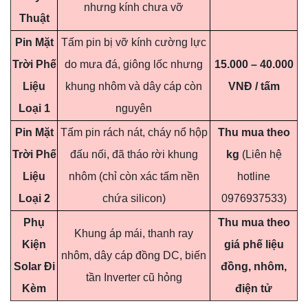
nhưng kính chưa vỡ
Thuật
Pin Mặt
Tấm pin bị vỡ kính cường lực
Trời Phế
do mưa đá, giông lốc nhưng
15.000 – 40.000
Liệu
khung nhôm và dây cáp còn
VNĐ / tấm
Loại 1
nguyên
Pin Mặt
Tấm pin rách nát, cháy nổ hộp
Thu mua theo
Trời Phế
đấu nối, đã tháo rời khung
kg
(Liên hệ
Liệu
nhôm (chỉ còn xác tấm nền
hotline
Loại 2
chứa silicon)
0976937533)
Phụ
Thu mua theo
Khung áp mái, thanh ray
Kiện
giá phế liệu
nhôm, dây cáp đồng DC, biến
Solar Đi
đồng, nhôm,
tần Inverter cũ hỏng
Kèm
điện tử