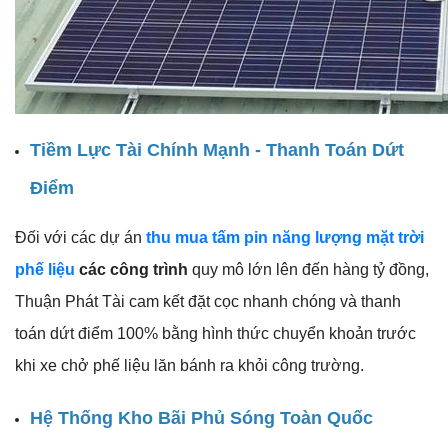
Tiềm Lực Tài Chính Mạnh - Thanh Toán Dứt
Điểm
Đối với các dự án
thu mua tấm pin năng lượng mặt trời
phế liệu
các công trình
quy mô lớn lên đến hàng tỷ đồng,
Thuận Phát Tài cam kết đặt cọc nhanh chóng và thanh
toán dứt điểm 100% bằng hình thức chuyển khoản trước
khi xe chở phế liệu lăn bánh ra khỏi công trường.
Hệ Thống Kho Bãi Phủ Sóng Toàn Quốc