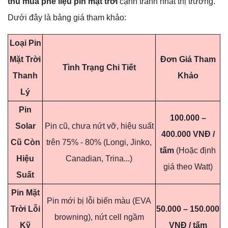
thu mua phế liệu pin mặt trời
cạnh tranh nhất thị trường.
Dưới đây là bảng giá tham khảo:
Loại Pin
Mặt Trời
Đơn Giá Tham
Tình Trạng Chi Tiết
Thanh
Khảo
Lý
Pin
100.000 –
Solar
Pin cũ, chưa nứt vỡ, hiệu suất
400.000 VNĐ /
Cũ Còn
trên 75% - 80% (Longi, Jinko,
tấm
(Hoặc định
Hiệu
Canadian, Trina...)
giá theo Watt)
Suất
Pin Mặt
Pin mới bị lỗi biến màu (EVA
Trời Lỗi
50.000 – 150.000
browning), nứt cell ngầm
Kỹ
VNĐ / tấm