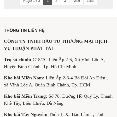
Page 1 / 3
1
2
3
Next
Last
THÔNG TIN LIÊN HỆ
CÔNG TY TNHH ĐẦU TƯ THƯƠNG MẠI DỊCH
VỤ THUẬN PHÁT TÀI
Trụ sở chính:
C15/7C Liên Ấp 2-6, Xã Vĩnh Lộc A,
Huyện Bình Chánh, Tp. Hồ Chí Minh
Kho bãi Miền Nam:
Liên Ấp 2-3-4 Bộ Đội An Điền ,
xã Vĩnh Lộc A, Quận Bình Chánh, Tp. HCM
Kho bãi Miền Trung:
Số 78, Đường Hồ Quý Ly, Thanh
Khê Tây, Liên Chiểu, Đà Nẵng
Kho bãi Tây Nguyên:
Thôn 1, Xã Bảo Lâm 1, Tỉnh