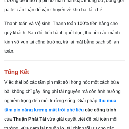
trường để tháo hạ pin từ mái nhà hoặc khung đỡ, đóng gói
pallet cẩn thận để vận chuyển về kho bãi tái chế.
Thanh toán và Vệ sinh: Thanh toán 100% tiền hàng cho
quý khách. Sau đó, tiến hành quét dọn, thu hồi các mảnh
kính vỡ vụn tại công trường, trả lại mặt bằng sạch sẽ, an
toàn.
Tổng Kết
Việc thải bỏ các tấm pin mặt trời hỏng hóc một cách bừa
bãi không chỉ gây lãng phí tài nguyên mà còn ảnh hưởng
nghiêm trọng đến môi trường sống. Giải pháp
thu mua
tấm pin năng lượng mặt trời phế liệu
các công trình
của
Thuận Phát Tài
vừa giải quyết triệt để bài toán môi
trường, vừa đem lại nguồn lợi tài chính tối ưu cho các