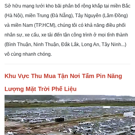
Sở hữu mạng lưới kho bãi phân bổ rộng khắp tại miền Bắc
(Hà Nội), miền Trung (Đà Nẵng), Tây Nguyên (Lâm Đồng)
và miền Nam (TP.HCM), chúng tôi có khả năng điều phối
nhân sự, xe cẩu, xe tải đến tận công trình ở mọi tỉnh thành
(Bình Thuận, Ninh Thuận, Đắk Lắk, Long An, Tây Ninh...)
vô cùng nhanh chóng.
Khu Vực Thu Mua Tận Nơi Tấm Pin Năng
Lượng Mặt Trời Phế Liệu