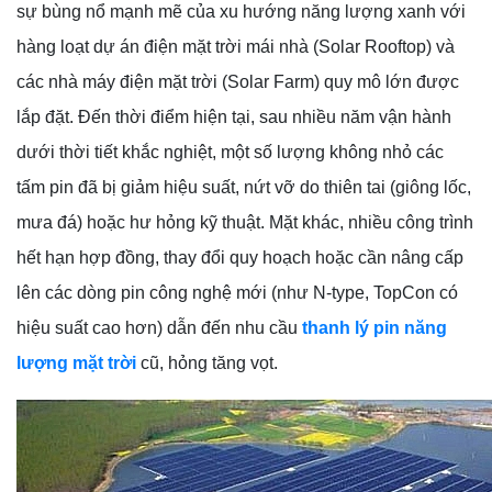
sự bùng nổ mạnh mẽ của xu hướng năng lượng xanh với
hàng loạt dự án điện mặt trời mái nhà (Solar Rooftop) và
các nhà máy điện mặt trời (Solar Farm) quy mô lớn được
lắp đặt. Đến thời điểm hiện tại, sau nhiều năm vận hành
dưới thời tiết khắc nghiệt, một số lượng không nhỏ các
tấm pin đã bị giảm hiệu suất, nứt vỡ do thiên tai (giông lốc,
mưa đá) hoặc hư hỏng kỹ thuật. Mặt khác, nhiều công trình
hết hạn hợp đồng, thay đổi quy hoạch hoặc cần nâng cấp
lên các dòng pin công nghệ mới (như N-type, TopCon có
hiệu suất cao hơn) dẫn đến nhu cầu
thanh lý pin năng
lượng mặt trời
cũ, hỏng tăng vọt.