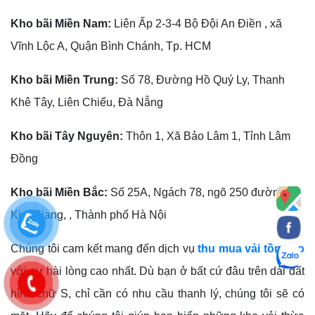
Kho bãi Miền Nam:
Liên Ấp 2-3-4 Bộ Đội An Điền , xã
Vĩnh Lộc A, Quận Bình Chánh, Tp. HCM
Kho bãi Miền Trung:
Số 78, Đường Hồ Quý Ly, Thanh
Khê Tây, Liên Chiểu, Đà Nẵng
Kho bãi Tây Nguyên:
Thôn 1, Xã Bảo Lâm 1, Tỉnh Lâm
Đồng
Kho bãi Miền Bắc:
Số 25A, Ngách 78, ngõ 250 đường
Kim Giang, , Thành phố Hà Nội
Chúng tôi cam kết mang đến dịch vụ
thu mua vải tồn kho
với sự hài lòng cao nhất. Dù bạn ở bất cứ đâu trên dải đất
hình chữ S, chỉ cần có nhu cầu thanh lý, chúng tôi sẽ có