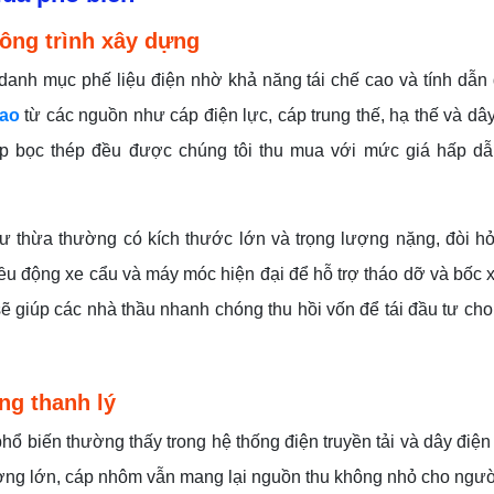
ông trình xây dựng
 danh mục phế liệu điện nhờ khả năng tái chế cao và tính dẫn 
cao
từ các nguồn như cáp điện lực, cáp trung thế, hạ thế và dâ
cáp bọc thép đều được chúng tôi thu mua với mức giá hấp dẫn
dư thừa thường có kích thước lớn và trọng lượng nặng, đòi h
ều động xe cẩu và máy móc hiện đại để hỗ trợ tháo dỡ và bốc
ẽ giúp các nhà thầu nhanh chóng thu hồi vốn để tái đầu tư ch
ng thanh lý
hổ biến thường thấy trong hệ thống điện truyền tải và dây điệ
lượng lớn, cáp nhôm vẫn mang lại nguồn thu không nhỏ cho ngư