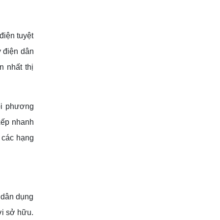
điện tuyệt
y điện dân
 nhất thị
ỏi phương
 xếp nhanh
o các hạng
n dân dụng
ời sở hữu.