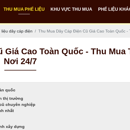
THU MUA PHẾ LIỆU
KHU VỰC THU MUA
PHẾ LIỆU KHÁ
Thu mua phế liệu dây cáp điện
Thu mua phế liệu các tỉnh miền Nam
Thu mua phế liệu các tỉnh miền Tây
Thu mua phế liệu các tỉnh Miền Trung
Thu mua phế liệu các tỉnh miền Bắc
Thu mua phế liệu nhà xưởng - công trình
Thu mua phế liệu máy móc cũ
Phế liệu pin năng lượng mặt trời
liệu dây cáp điện
Thu Mua Dây Cáp Điện Cũ Giá Cao Toàn Quốc - 
ũ Giá Cao Toàn Quốc - Thu Mua 
Nơi 24/7
oàn quốc
n thị trường
 cũ chuyên nghiệp
nh nhất
ình xây dựng