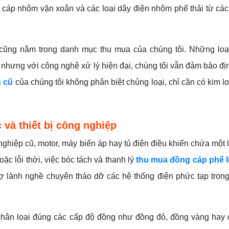
n, cáp nhôm vặn xoắn và các loại dây điện nhôm phế thải từ cá
 cũng nằm trong danh mục thu mua của chúng tôi. Những loạ
 nhưng với công nghệ xử lý hiện đại, chúng tôi vẫn đảm bảo đị
n cũ
của chúng tôi không phân biệt chủng loại, chỉ cần có kim loạ
và thiết bị công nghiệp
nghiệp cũ, motor, máy biến áp hay tủ điện điều khiển chứa một
ặc lỗi thời, việc bóc tách và thanh lý
thu mua đồng cáp phế l
thợ lành nghề chuyên tháo dỡ các hệ thống điện phức tạp tro
 phân loại đúng các cấp độ đồng như đồng đỏ, đồng vàng hay 