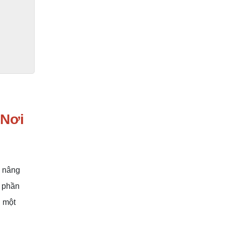
 Nơi
, nâng
h phần
g một