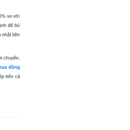
0% so với
hành để bù
 nhật liên
ận chuyển.
mua đồng
ệp trên cả