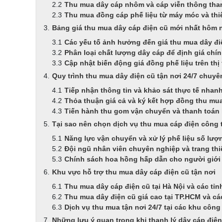
Thu mua dây cáp nhôm và cáp viễn thông tha
Thu mua đồng cáp phế liệu từ máy móc và thi
Bảng giá thu mua dây cáp điện cũ mới nhất hôm 
Các yếu tố ảnh hưởng đến giá thu mua dây đi
Phân loại chất lượng dây cáp để định giá chí
Cập nhật biến động giá đồng phế liệu trên thị
Quy trình thu mua dây điện cũ tận nơi 24/7 chuyê
Tiếp nhận thông tin và khảo sát thực tế nhan
Thỏa thuận giá cả và ký kết hợp đồng thu mu
Tiến hành thu gom vận chuyển và thanh toán l
Tại sao nên chọn dịch vụ thu mua cáp điện công t
Năng lực vận chuyển và xử lý phế liệu số lượ
Đội ngũ nhân viên chuyên nghiệp và trang thiế
Chính sách hoa hồng hấp dẫn cho người giới 
Khu vực hỗ trợ thu mua dây cáp điện cũ tận nơi
Thu mua dây cáp điện cũ tại Hà Nội và các tỉn
Thu mua dây điện cũ giá cao tại TP.HCM và cá
Dịch vụ thu mua tận nơi 24/7 tại các khu côn
Những lưu ý quan trọng khi thanh lý dây cáp điện