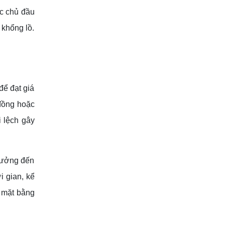
c chủ đầu
 khổng lồ.
để đạt giá
 đồng hoặc
i lệch gây
 hưởng đến
i gian, kể
p mặt bằng