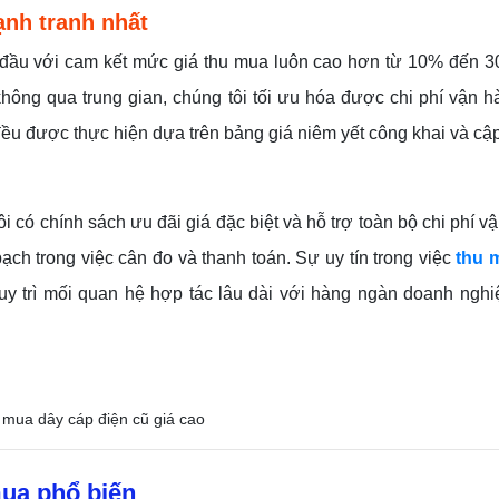
ạnh tranh nhất
g đầu với cam kết mức giá thu mua luôn cao hơn từ 10% đến 3
 không qua trung gian, chúng tôi tối ưu hóa được chi phí vận 
ều được thực hiện dựa trên bảng giá niêm yết công khai và cập
i có chính sách ưu đãi giá đặc biệt và hỗ trợ toàn bộ chi phí v
ch trong việc cân đo và thanh toán. Sự uy tín trong việc
thu 
uy trì mối quan hệ hợp tác lâu dài với hàng ngàn doanh nghi
mua phổ biến