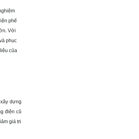
 nghiệm
điện phế
lớn. Với
 và phục
liệu của
 xây dựng
ng điện cũ
ảm giá trị