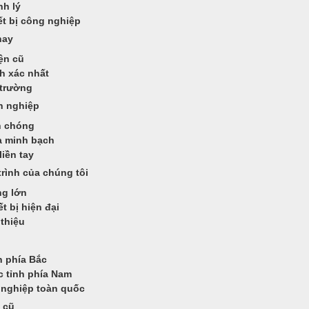
nh lý
ết bị công nghiệp
nay
ện cũ
nh xác nhất
 trường
n nghiệp
h chóng
a minh bạch
iền tay
rình của chúng tôi
ng lớn
t bị hiện đại
thiệu
h phía Bắc
c tỉnh phía Nam
g nghiệp toàn quốc
 cũ