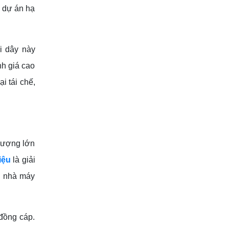
c dự án hạ
i dây này
nh giá cao
i tái chế,
 lượng lớn
iệu
là giải
ng nhà máy
đồng cáp.