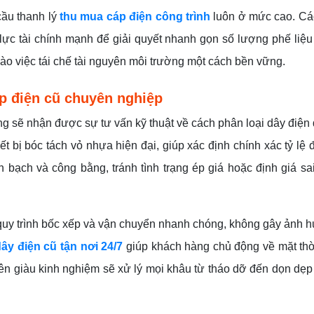
cầu thanh lý
thu mua cáp điện công trình
luôn ở mức cao. Cá
lực tài chính mạnh để giải quyết nhanh gọn số lượng phế liệu
vào việc tái chế tài nguyên môi trường một cách bền vững.
áp điện cũ chuyên nghiệp
g sẽ nhận được sự tư vấn kỹ thuật về cách phân loại dây điện 
ết bị bóc tách vỏ nhựa hiện đại, giúp xác định chính xác tỷ lệ
 bạch và công bằng, tránh tình trạng ép giá hoặc định giá sa
 quy trình bốc xếp và vận chuyển nhanh chóng, không gây ảnh
ây điện cũ tận nơi 24/7
giúp khách hàng chủ động về mặt thờ
viên giàu kinh nghiệm sẽ xử lý mọi khâu từ tháo dỡ đến dọn dẹ