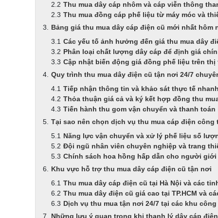
Thu mua dây cáp nhôm và cáp viễn thông tha
Thu mua đồng cáp phế liệu từ máy móc và thi
Bảng giá thu mua dây cáp điện cũ mới nhất hôm 
Các yếu tố ảnh hưởng đến giá thu mua dây đi
Phân loại chất lượng dây cáp để định giá chí
Cập nhật biến động giá đồng phế liệu trên thị
Quy trình thu mua dây điện cũ tận nơi 24/7 chuyê
Tiếp nhận thông tin và khảo sát thực tế nhan
Thỏa thuận giá cả và ký kết hợp đồng thu mu
Tiến hành thu gom vận chuyển và thanh toán l
Tại sao nên chọn dịch vụ thu mua cáp điện công t
Năng lực vận chuyển và xử lý phế liệu số lượ
Đội ngũ nhân viên chuyên nghiệp và trang thiế
Chính sách hoa hồng hấp dẫn cho người giới 
Khu vực hỗ trợ thu mua dây cáp điện cũ tận nơi
Thu mua dây cáp điện cũ tại Hà Nội và các tỉn
Thu mua dây điện cũ giá cao tại TP.HCM và cá
Dịch vụ thu mua tận nơi 24/7 tại các khu côn
Những lưu ý quan trọng khi thanh lý dây cáp điện