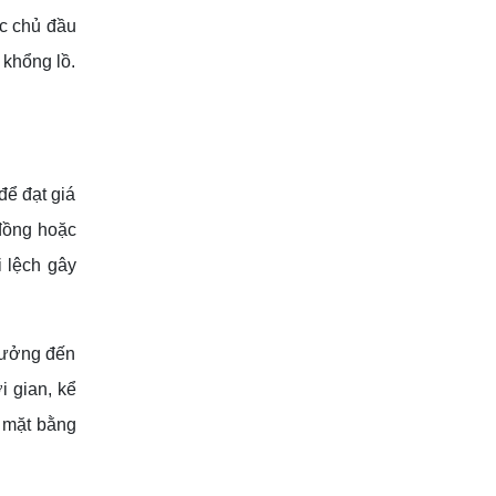
c chủ đầu
 khổng lồ.
để đạt giá
 đồng hoặc
i lệch gây
 hưởng đến
i gian, kể
p mặt bằng