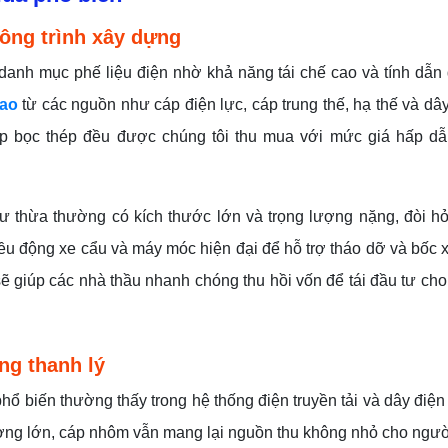
ông trình xây dựng
 danh mục phế liệu điện nhờ khả năng tái chế cao và tính dẫn 
cao
từ các nguồn như cáp điện lực, cáp trung thế, hạ thế và dâ
cáp bọc thép đều được chúng tôi thu mua với mức giá hấp dẫn
dư thừa thường có kích thước lớn và trọng lượng nặng, đòi h
ều động xe cẩu và máy móc hiện đại để hỗ trợ tháo dỡ và bốc
ẽ giúp các nhà thầu nhanh chóng thu hồi vốn để tái đầu tư ch
ng thanh lý
hổ biến thường thấy trong hệ thống điện truyền tải và dây điệ
lượng lớn, cáp nhôm vẫn mang lại nguồn thu không nhỏ cho ngư