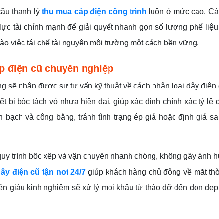
cầu thanh lý
thu mua cáp điện công trình
luôn ở mức cao. Cá
lực tài chính mạnh để giải quyết nhanh gọn số lượng phế liệu
vào việc tái chế tài nguyên môi trường một cách bền vững.
áp điện cũ chuyên nghiệp
g sẽ nhận được sự tư vấn kỹ thuật về cách phân loại dây điện 
ết bị bóc tách vỏ nhựa hiện đại, giúp xác định chính xác tỷ lệ
 bạch và công bằng, tránh tình trạng ép giá hoặc định giá sa
 quy trình bốc xếp và vận chuyển nhanh chóng, không gây ảnh
ây điện cũ tận nơi 24/7
giúp khách hàng chủ động về mặt thờ
viên giàu kinh nghiệm sẽ xử lý mọi khâu từ tháo dỡ đến dọn dẹ