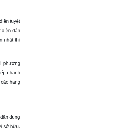
điện tuyệt
y điện dân
 nhất thị
ỏi phương
 xếp nhanh
o các hạng
n dân dụng
ời sở hữu.