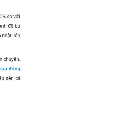
0% so với
hành để bù
 nhật liên
ận chuyển.
mua đồng
ệp trên cả