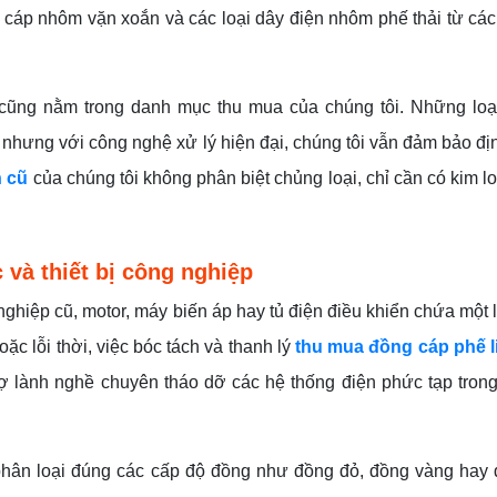
n, cáp nhôm vặn xoắn và các loại dây điện nhôm phế thải từ cá
 cũng nằm trong danh mục thu mua của chúng tôi. Những loạ
 nhưng với công nghệ xử lý hiện đại, chúng tôi vẫn đảm bảo đị
n cũ
của chúng tôi không phân biệt chủng loại, chỉ cần có kim loạ
và thiết bị công nghiệp
nghiệp cũ, motor, máy biến áp hay tủ điện điều khiển chứa một
ặc lỗi thời, việc bóc tách và thanh lý
thu mua đồng cáp phế l
thợ lành nghề chuyên tháo dỡ các hệ thống điện phức tạp tro
 phân loại đúng các cấp độ đồng như đồng đỏ, đồng vàng hay 