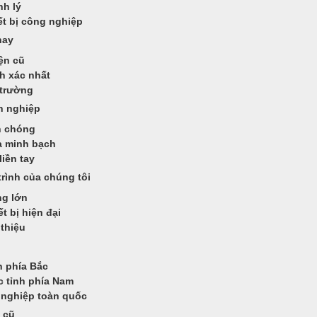
nh lý
ết bị công nghiệp
nay
ện cũ
nh xác nhất
 trường
n nghiệp
h chóng
a minh bạch
iền tay
rình của chúng tôi
ng lớn
t bị hiện đại
thiệu
h phía Bắc
c tỉnh phía Nam
g nghiệp toàn quốc
 cũ