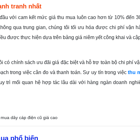
ạnh tranh nhất
g đầu với cam kết mức giá thu mua luôn cao hơn từ 10% đến 3
 không qua trung gian, chúng tôi tối ưu hóa được chi phí vận 
ều được thực hiện dựa trên bảng giá niêm yết công khai và cập
i có chính sách ưu đãi giá đặc biệt và hỗ trợ toàn bộ chi phí v
ch trong việc cân đo và thanh toán. Sự uy tín trong việc
thu 
uy trì mối quan hệ hợp tác lâu dài với hàng ngàn doanh nghi
mua phổ biến