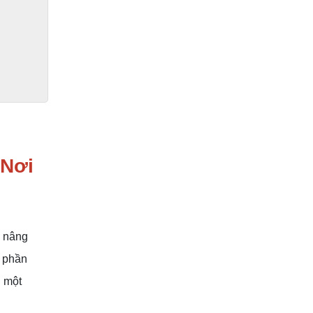
 Nơi
, nâng
h phần
g một