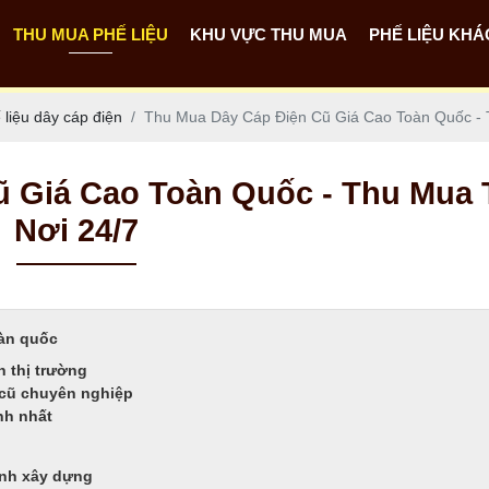
THU MUA PHẾ LIỆU
KHU VỰC THU MUA
PHẾ LIỆU KHÁ
Thu mua phế liệu dây cáp điện
Thu mua phế liệu các tỉnh miền Nam
Thu mua phế liệu các tỉnh miền Tây
Thu mua phế liệu các tỉnh Miền Trung
Thu mua phế liệu các tỉnh miền Bắc
Thu mua phế liệu nhà xưởng - công trình
Thu mua phế liệu máy móc cũ
Phế liệu pin năng lượng mặt trời
liệu dây cáp điện
Thu Mua Dây Cáp Điện Cũ Giá Cao Toàn Quốc - 
ũ Giá Cao Toàn Quốc - Thu Mua 
Nơi 24/7
oàn quốc
n thị trường
 cũ chuyên nghiệp
nh nhất
ình xây dựng