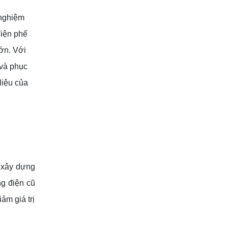
 nghiệm
điện phế
lớn. Với
 và phục
liệu của
 xây dựng
ng điện cũ
ảm giá trị