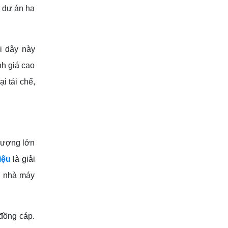
c dự án hạ
i dây này
nh giá cao
i tái chế,
 lượng lớn
iệu
là giải
ng nhà máy
đồng cáp.